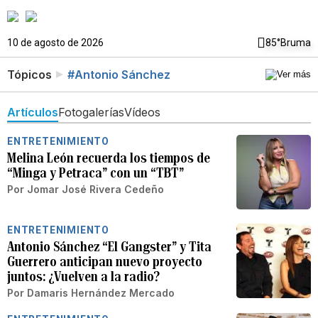
10 de agosto de 2026
85°
Bruma
Tópicos
#Antonio Sánchez
Artículos
Fotogalerías
Vídeos
ENTRETENIMIENTO
Melina León recuerda los tiempos de
“Minga y Petraca” con un “TBT”
Por
Jomar José Rivera Cedeño
ENTRETENIMIENTO
Antonio Sánchez “El Gangster” y Tita
Guerrero anticipan nuevo proyecto
juntos: ¿Vuelven a la radio?
Por
Damaris Hernández Mercado