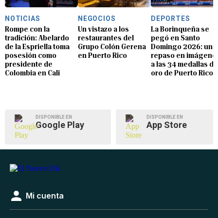
NOTICIAS
NEGOCIOS
DEPORTES
Rompe con la
Un vistazo a los
La Borinqueña se
tradición: Abelardo
restaurantes del
pegó en Santo
de la Espriella toma
Grupo Colón Gerena
Domingo 2026: un
posesión como
en Puerto Rico
repaso en imágene
presidente de
a las 34 medallas de
Colombia en Cali
oro de Puerto Rico
DISPONIBLE EN
DISPONIBLE EN
Google Play
App Store
Mi cuenta