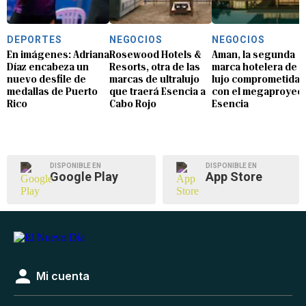
DEPORTES
NEGOCIOS
NEGOCIOS
En imágenes: Adriana
Rosewood Hotels &
Aman, la segunda
Díaz encabeza un
Resorts, otra de las
marca hotelera de
nuevo desfile de
marcas de ultralujo
lujo comprometida
medallas de Puerto
que traerá Esencia a
con el megaproyec
Rico
Cabo Rojo
Esencia
DISPONIBLE EN
DISPONIBLE EN
Google Play
App Store
Mi cuenta