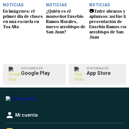
NOTICIAS
NOTICIAS
NOTICIAS
En imágenes: el
¿Quién es el
📷 Entre abrazos y
primer día de clases
monseñor Eusebio
aplausos: así fue la
en una escuela en
Ramos Morales,
presentación de
Toa Alta
nuevo arzobispo de
Eusebio Ramos com
San Juan?
arzobispo de San
Juan
DISPONIBLE EN
DISPONIBLE EN
Google Play
App Store
Mi cuenta