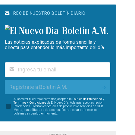
RECIBE NUESTRO BOLETÍN DIARIO
Boletín A.M.
Las noticias explicadas de forma sencilla y
directa para entender lo más importante del día.
Regístrate a Boletín A.M.
Al someter tu correo electrónico, aceptas la
Política de Privacidad
y
Términos y Condiciones
de El Nuevo Día. Además, aceptas recibir
información u ofertas especiales de productos o servicios de GFR
Media, sus afiliadas o de terceros. Podrás optar salirte de los
boletines en cualquier momento.