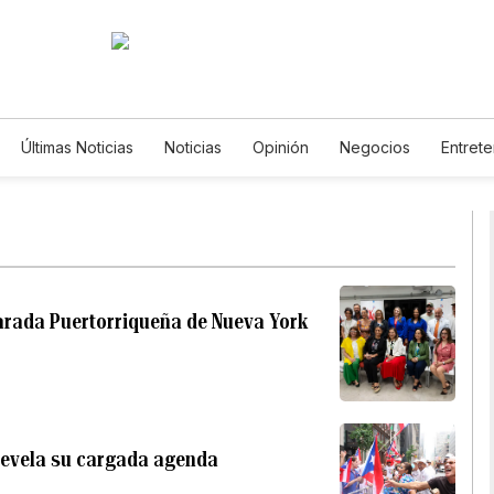
Últimas Noticias
Noticias
Opinión
Negocios
Entrete
Estilos de Vida
Mundo
Estados Unidos
Ciencia y 
De Viaje
Tecnología
Juegos
Lotería
Vídeos
Horóscopos
Newsletters
Feriados
Especiales
arada Puertorriqueña de Nueva York
 revela su cargada agenda