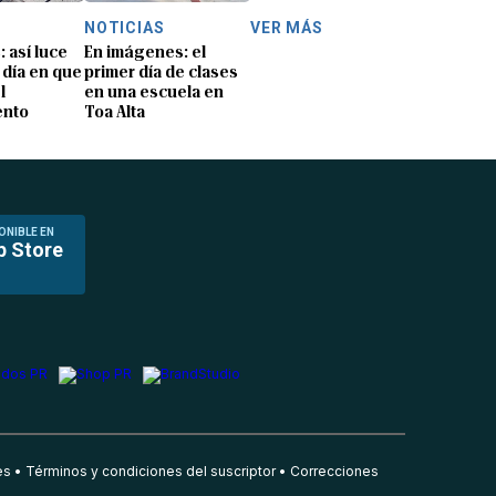
NOTICIAS
VER MÁS
: así luce
En imágenes: el
 día en que
primer día de clases
l
en una escuela en
ento
Toa Alta
ONIBLE EN
p Store
es
Términos y condiciones del suscriptor
Correcciones