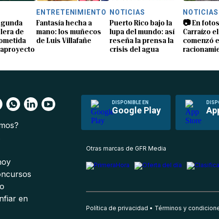
S
ENTRETENIMIENTO
NOTICIAS
NOTICIAS
segunda
Fantasía hecha a
Puerto Rico bajo la
📷 En fotos
lera de
mano: los muñecos
lupa del mundo: así
Carraízo el
ometida
de Luis Villafañe
reseña la prensa la
comenzó e
gaproyecto
crisis del agua
racionami
DISPONIBLE EN
DISP
Google Play
Ap
omos?
s
Otras marcas de GFR Media
 hoy
oncursos
io
nfiar en
Política de privacidad
Términos y condicion