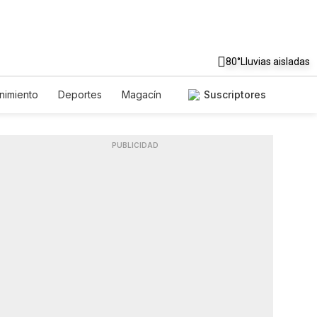
80°
Lluvias aisladas
nimiento
Deportes
Magacín
Suscriptores
Ambiente
Gastronomía
Fotos
English
Podcasts
PUBLICIDAD