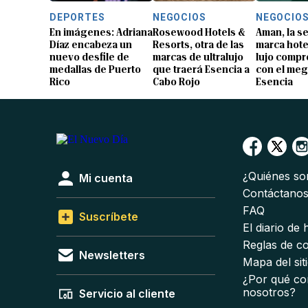
DEPORTES
NEGOCIOS
NEGOCIO
En imágenes: Adriana
Rosewood Hotels &
Aman, la 
Díaz encabeza un
Resorts, otra de las
marca hote
nuevo desfile de
marcas de ultralujo
lujo compr
medallas de Puerto
que traerá Esencia a
con el me
Rico
Cabo Rojo
Esencia
¿Quiénes s
Mi cuenta
Contáctano
FAQ
Suscríbete
El diario de
Reglas de c
Newsletters
Mapa del sit
¿Por qué co
nosotros?
Servicio al cliente