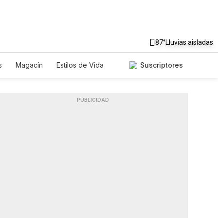
87°
Lluvias aisladas
s
Magacín
Estilos de Vida
Suscriptores
Tecnología
Juegos
Lotería
iados
Especiales
PUBLICIDAD