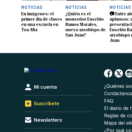
NOTICIAS
NOTICIAS
NOTICIAS
En imágenes: el
¿Quién es el
📷 Entre a
primer día de clases
monseñor Eusebio
aplausos: a
en una escuela en
Ramos Morales,
presentaci
Toa Alta
nuevo arzobispo de
Eusebio R
San Juan?
arzobispo 
Juan
¿Quiénes s
Mi cuenta
Contáctano
FAQ
Suscríbete
El diario de
Reglas de c
Newsletters
Mapa del sit
¿Por qué co