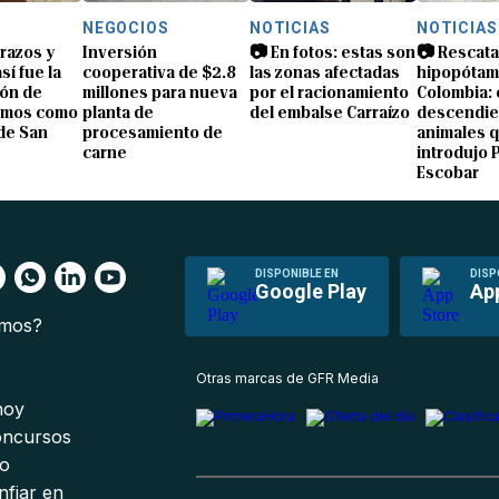
NEGOCIOS
NOTICIAS
NOTICIAS
brazos y
Inversión
📷 En fotos: estas son
📷 Rescata
sí fue la
cooperativa de $2.8
las zonas afectadas
hipopótam
ón de
millones para nueva
por el racionamiento
Colombia: 
amos como
planta de
del embalse Carraízo
descendie
de San
procesamiento de
animales 
carne
introdujo 
Escobar
DISPONIBLE EN
DISP
Google Play
Ap
omos?
s
Otras marcas de GFR Media
 hoy
oncursos
io
nfiar en