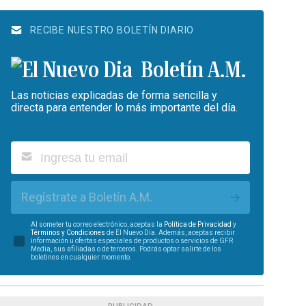
RECIBE NUESTRO BOLETÍN DIARIO
Boletín A.M.
Las noticias explicadas de forma sencilla y
directa para entender lo más importante del día.
Regístrate a Boletín A.M.
Al someter tu correo electrónico, aceptas la
Política de Privacidad
y
Términos y Condiciones
de El Nuevo Día. Además, aceptas recibir
información u ofertas especiales de productos o servicios de GFR
Media, sus afiliadas o de terceros. Podrás optar salirte de los
boletines en cualquier momento.