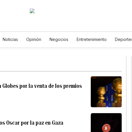
Noticias
Opinión
Negocios
Entretenimiento
Deporte
tados Unidos
Ciencia y Ambiente
Gastronomía
De Viaje
tos
English
Podcasts
Horóscopos
Newsletters
Fer
 Globes por la venta de los premios
os Oscar por la paz en Gaza