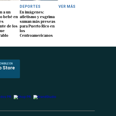
DEPORTES
VER MÁS
n a un
En imágenes:
o bebé en
atletismo y esgrima
es
suman más preseas
nte de los
para Puerto Rico en
que
los
Pablo
Centroamericanos
ONIBLE EN
p Store