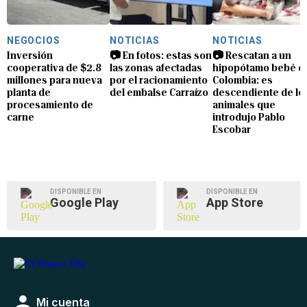
NEGOCIOS
NOTICIAS
NOTICIAS
Inversión
📷 En fotos: estas son
📷 Rescatan a un
cooperativa de $2.8
las zonas afectadas
hipopótamo bebé e
millones para nueva
por el racionamiento
Colombia: es
planta de
del embalse Carraízo
descendiente de lo
procesamiento de
animales que
carne
introdujo Pablo
Escobar
DISPONIBLE EN
DISPONIBLE EN
Google Play
App Store
Mi cuenta