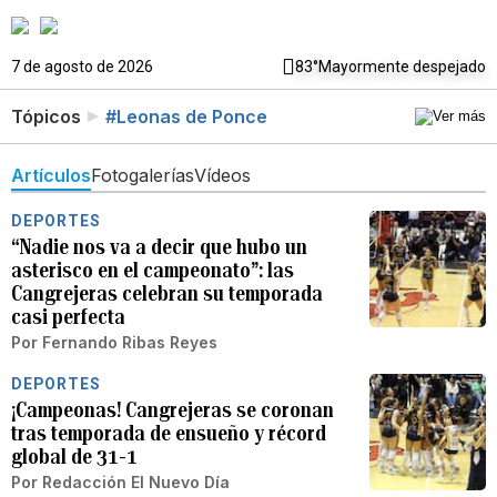
7 de agosto de 2026
83°
Mayormente despejado
Tópicos
#Leonas de Ponce
Artículos
Fotogalerías
Vídeos
DEPORTES
“Nadie nos va a decir que hubo un
asterisco en el campeonato”: las
Cangrejeras celebran su temporada
casi perfecta
Por
Fernando Ribas Reyes
DEPORTES
¡Campeonas! Cangrejeras se coronan
tras temporada de ensueño y récord
global de 31-1
Por
Redacción El Nuevo Día