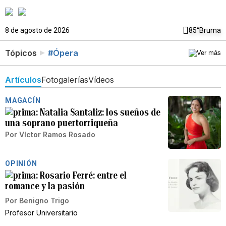
8 de agosto de 2026
85°
Bruma
Tópicos
#Ópera
Artículos
Fotogalerías
Vídeos
MAGACÍN
Natalia Santaliz: los sueños de
una soprano puertorriqueña
Por
Víctor Ramos Rosado
OPINIÓN
Rosario Ferré: entre el
romance y la pasión
Por
Benigno Trigo
Profesor Universitario