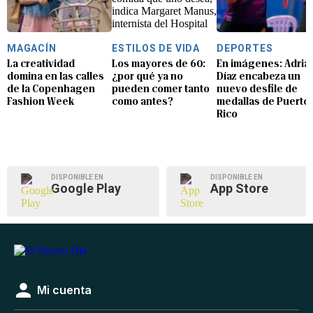
MAGACÍN
ESTILOS DE VIDA
DEPORTES
La creatividad
Los mayores de 60:
En imágenes: Adria
domina en las calles
¿por qué ya no
Díaz encabeza un
de la Copenhagen
pueden comer tanto
nuevo desfile de
Fashion Week
como antes?
medallas de Puerto
Rico
DISPONIBLE EN
DISPONIBLE EN
Google Play
App Store
Mi cuenta