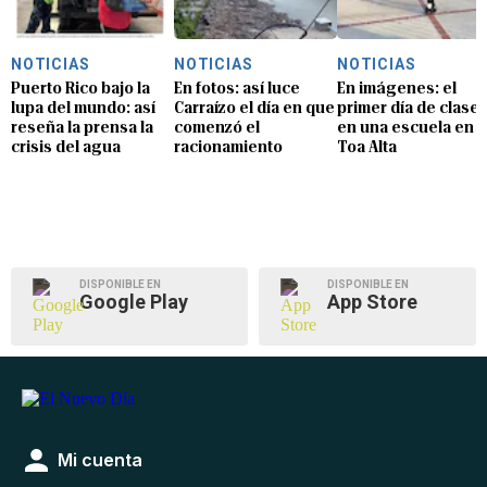
NOTICIAS
NOTICIAS
NOTICIAS
Puerto Rico bajo la
En fotos: así luce
En imágenes: el
lupa del mundo: así
Carraízo el día en que
primer día de clase
reseña la prensa la
comenzó el
en una escuela en
crisis del agua
racionamiento
Toa Alta
DISPONIBLE EN
DISPONIBLE EN
Google Play
App Store
Mi cuenta