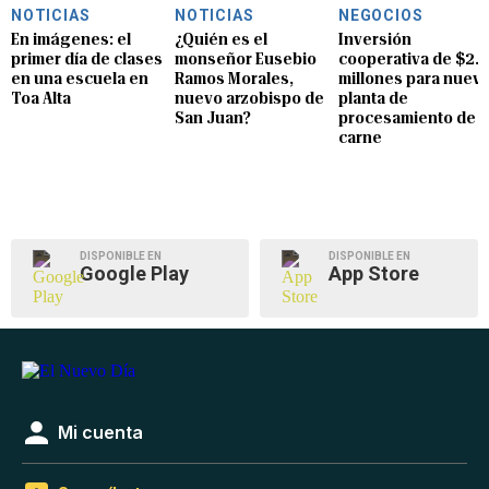
NOTICIAS
NOTICIAS
NEGOCIOS
En imágenes: el
¿Quién es el
Inversión
primer día de clases
monseñor Eusebio
cooperativa de $2.8
en una escuela en
Ramos Morales,
millones para nuev
Toa Alta
nuevo arzobispo de
planta de
San Juan?
procesamiento de
carne
DISPONIBLE EN
DISPONIBLE EN
Google Play
App Store
Mi cuenta