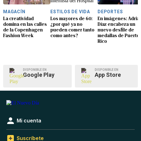
MAGACÍN
ESTILOS DE VIDA
DEPORTES
La creatividad
Los mayores de 60:
En imágenes: Adria
domina en las calles
¿por qué ya no
Díaz encabeza un
de la Copenhagen
pueden comer tanto
nuevo desfile de
Fashion Week
como antes?
medallas de Puerto
Rico
DISPONIBLE EN
DISPONIBLE EN
Google Play
App Store
Mi cuenta
Suscríbete