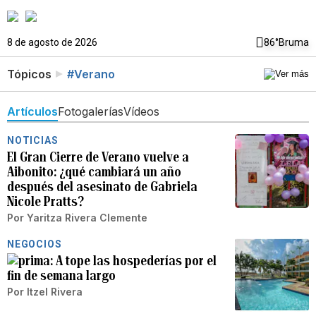
8 de agosto de 2026
86°
Bruma
Tópicos
#Verano
Artículos
Fotogalerías
Vídeos
NOTICIAS
El Gran Cierre de Verano vuelve a
Aibonito: ¿qué cambiará un año
después del asesinato de Gabriela
Nicole Pratts?
Por
Yaritza Rivera Clemente
NEGOCIOS
A tope las hospederías por el
fin de semana largo
Por
Itzel Rivera