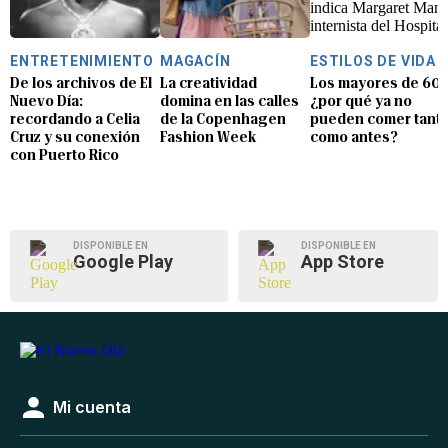
ENTRETENIMIENTO
MAGACÍN
ESTILOS DE VIDA
De los archivos de El
La creatividad
Los mayores de 60:
Nuevo Día:
domina en las calles
¿por qué ya no
recordando a Celia
de la Copenhagen
pueden comer tant
Cruz y su conexión
Fashion Week
como antes?
con Puerto Rico
DISPONIBLE EN
DISPONIBLE EN
Google Play
App Store
Mi cuenta