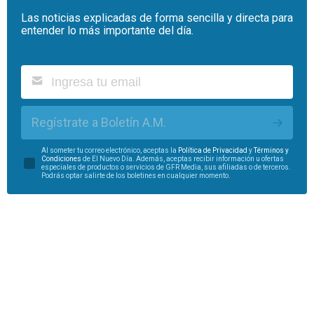
Las noticias explicadas de forma sencilla y directa para
entender lo más importante del día.
Regístrate a Boletín A.M.
Al someter tu correo electrónico, aceptas la
Política de Privacidad
y
Términos y
Condiciones
de El Nuevo Día. Además, aceptas recibir información u ofertas
especiales de productos o servicios de GFR Media, sus afiliadas o de terceros.
Podrás optar salirte de los boletines en cualquier momento.