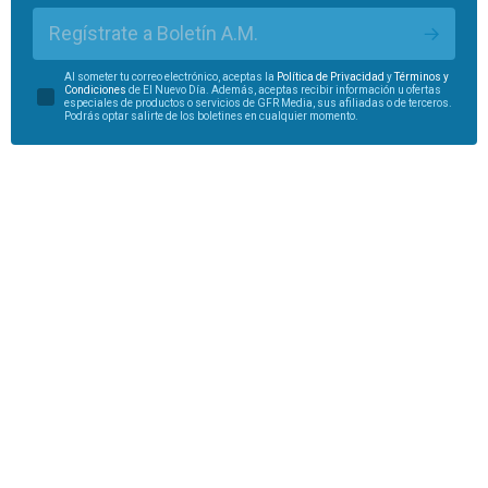
Regístrate a Boletín A.M.
Al someter tu correo electrónico, aceptas la
Política de Privacidad
y
Términos y
Condiciones
de El Nuevo Día. Además, aceptas recibir información u ofertas
especiales de productos o servicios de GFR Media, sus afiliadas o de terceros.
Podrás optar salirte de los boletines en cualquier momento.