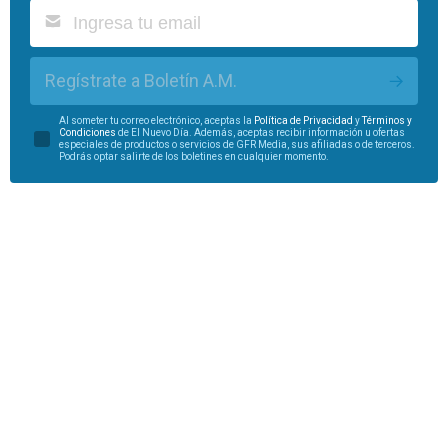
Regístrate a Boletín A.M.
Al someter tu correo electrónico, aceptas la
Política de Privacidad
y
Términos y
Condiciones
de El Nuevo Día. Además, aceptas recibir información u ofertas
especiales de productos o servicios de GFR Media, sus afiliadas o de terceros.
Podrás optar salirte de los boletines en cualquier momento.