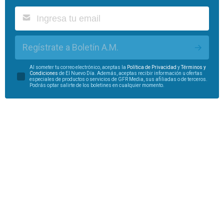
Regístrate a Boletín A.M.
Al someter tu correo electrónico, aceptas la
Política de Privacidad
y
Términos y
Condiciones
de El Nuevo Día. Además, aceptas recibir información u ofertas
especiales de productos o servicios de GFR Media, sus afiliadas o de terceros.
Podrás optar salirte de los boletines en cualquier momento.