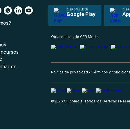
DISPONIBLE EN
DISP
Google Play
Ap
omos?
s
Otras marcas de GFR Media
 hoy
oncursos
io
nfiar en
Política de privacidad
Términos y condicion
©
2026
GFR Media, Todos los Derechos Rese