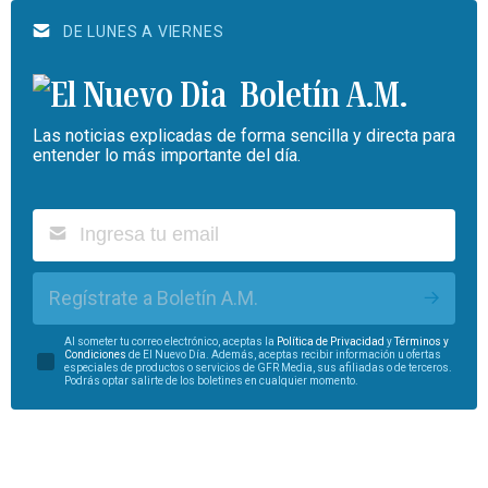
DE LUNES A VIERNES
Boletín A.M.
Las noticias explicadas de forma sencilla y directa para
entender lo más importante del día.
Regístrate a Boletín A.M.
Al someter tu correo electrónico, aceptas la
Política de Privacidad
y
Términos y
Condiciones
de El Nuevo Día. Además, aceptas recibir información u ofertas
especiales de productos o servicios de GFR Media, sus afiliadas o de terceros.
Podrás optar salirte de los boletines en cualquier momento.