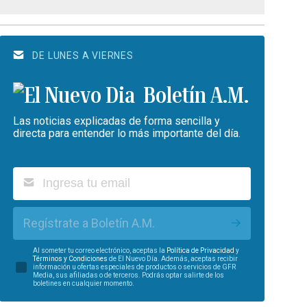
DE LUNES A VIERNES
Boletín A.M.
Las noticias explicadas de forma sencilla y
directa para entender lo más importante del día.
Regístrate a Boletín A.M.
Al someter tu correo electrónico, aceptas la
Política de Privacidad
y
Términos y Condiciones
de El Nuevo Día. Además, aceptas recibir
información u ofertas especiales de productos o servicios de GFR
Media, sus afiliadas o de terceros. Podrás optar salirte de los
boletines en cualquier momento.