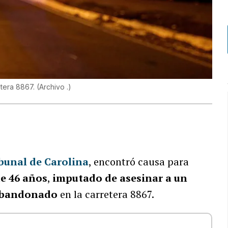
etera 8867.
(
Archivo .
)
bunal de Carolina
, encontró causa para
de 46 años
,
imputado de asesinar a un
 abandonado
en la carretera 8867.