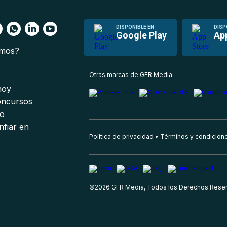
DISPONIBLE EN
DISP
Google Play
Ap
omos?
s
Otras marcas de GFR Media
 hoy
oncursos
io
nfiar en
Política de privacidad
Términos y condicion
©
2026
GFR Media, Todos los Derechos Rese