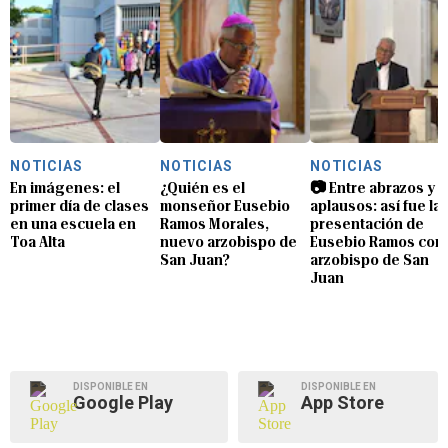
NOTICIAS
NOTICIAS
NOTICIAS
En imágenes: el
¿Quién es el
📷 Entre abrazos y
primer día de clases
monseñor Eusebio
aplausos: así fue la
en una escuela en
Ramos Morales,
presentación de
Toa Alta
nuevo arzobispo de
Eusebio Ramos com
San Juan?
arzobispo de San
Juan
DISPONIBLE EN
DISPONIBLE EN
Google Play
App Store