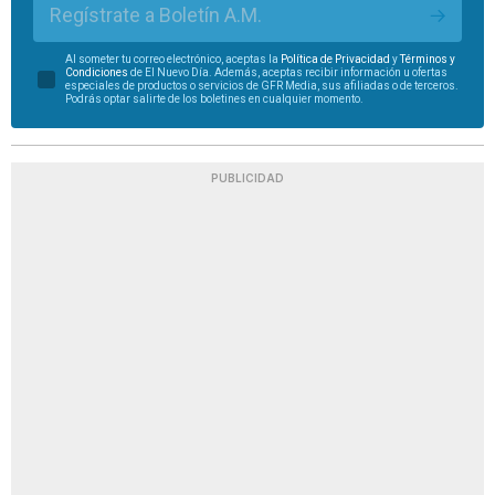
Regístrate a Boletín A.M.
Al someter tu correo electrónico, aceptas la
Política de Privacidad
y
Términos y
Condiciones
de El Nuevo Día. Además, aceptas recibir información u ofertas
especiales de productos o servicios de GFR Media, sus afiliadas o de terceros.
Podrás optar salirte de los boletines en cualquier momento.
PUBLICIDAD