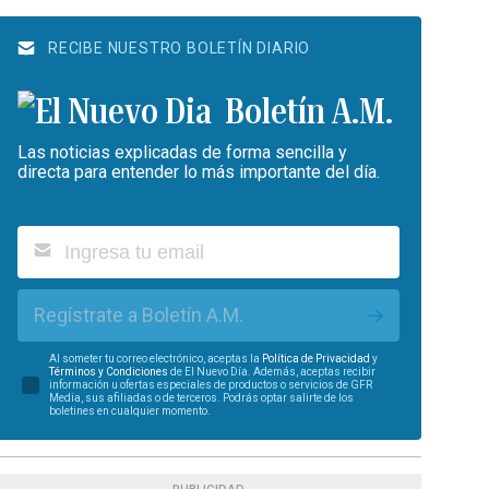
RECIBE NUESTRO BOLETÍN DIARIO
Boletín A.M.
Las noticias explicadas de forma sencilla y
directa para entender lo más importante del día.
Regístrate a Boletín A.M.
Al someter tu correo electrónico, aceptas la
Política de Privacidad
y
Términos y Condiciones
de El Nuevo Día. Además, aceptas recibir
información u ofertas especiales de productos o servicios de GFR
Media, sus afiliadas o de terceros. Podrás optar salirte de los
boletines en cualquier momento.