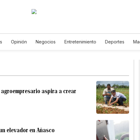
as
Opinión
Negocios
Entretenimiento
Deportes
Ma
encia y Ambiente
Gastronomía
De Viaje
Tecnología
J
odcasts
Horóscopos
Newsletters
Feriados
Especiale
: agroempresario aspira a crear
 un elevador en Añasco