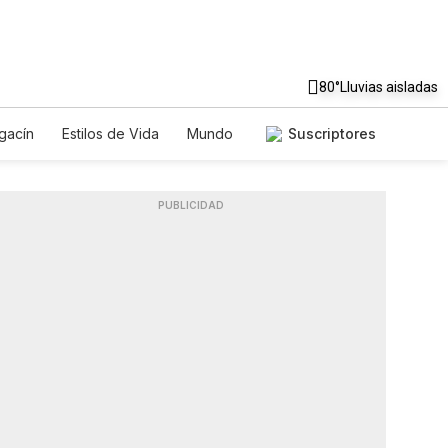
80°
Lluvias aisladas
gacín
Estilos de Vida
Mundo
Suscriptores
uegos
Lotería
Vídeos
s
PUBLICIDAD