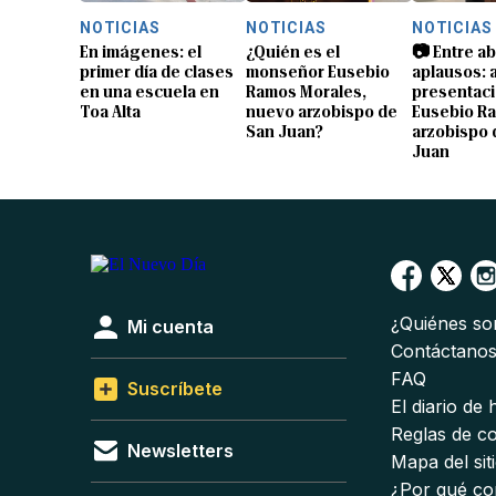
NOTICIAS
NOTICIAS
NOTICIAS
En imágenes: el
¿Quién es el
📷 Entre a
primer día de clases
monseñor Eusebio
aplausos: a
en una escuela en
Ramos Morales,
presentaci
Toa Alta
nuevo arzobispo de
Eusebio R
San Juan?
arzobispo 
Juan
¿Quiénes s
Mi cuenta
Contáctano
FAQ
Suscríbete
El diario de
Reglas de c
Newsletters
Mapa del sit
¿Por qué co