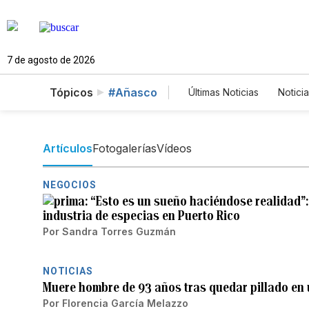
7 de agosto de 2026
Tópicos
#Añasco
Últimas Noticias
Notici
Estados Unidos
Ci
Fotos
English
P
Artículos
Fotogalerías
Vídeos
NEGOCIOS
“Esto es un sueño haciéndose realidad”
industria de especias en Puerto Rico
Por
Sandra Torres Guzmán
NOTICIAS
Muere hombre de 93 años tras quedar pillado en
Por
Florencia García Melazzo