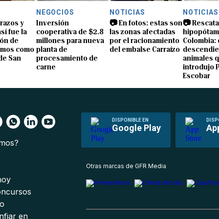
NEGOCIOS
NOTICIAS
NOTICIAS
brazos y
Inversión
📷 En fotos: estas son
📷 Rescata
sí fue la
cooperativa de $2.8
las zonas afectadas
hipopótam
ón de
millones para nueva
por el racionamiento
Colombia: 
amos como
planta de
del embalse Carraízo
descendie
de San
procesamiento de
animales 
carne
introdujo 
Escobar
DISPONIBLE EN
DISP
Google Play
Ap
omos?
s
Otras marcas de GFR Media
 hoy
oncursos
io
nfiar en