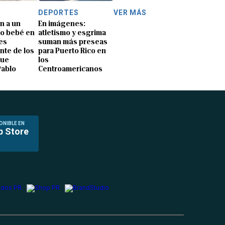
DEPORTES
VER MÁS
n a un
En imágenes:
o bebé en
atletismo y esgrima
es
suman más preseas
nte de los
para Puerto Rico en
que
los
Pablo
Centroamericanos
ONIBLE EN
p Store