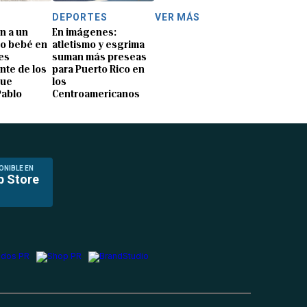
DEPORTES
VER MÁS
n a un
En imágenes:
o bebé en
atletismo y esgrima
es
suman más preseas
nte de los
para Puerto Rico en
que
los
Pablo
Centroamericanos
ONIBLE EN
p Store