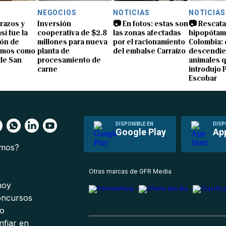
NEGOCIOS
NOTICIAS
NOTICIAS
brazos y
Inversión
📷 En fotos: estas son
📷 Rescata
sí fue la
cooperativa de $2.8
las zonas afectadas
hipopótam
ón de
millones para nueva
por el racionamiento
Colombia: 
amos como
planta de
del embalse Carraízo
descendie
de San
procesamiento de
animales 
carne
introdujo 
Escobar
DISPONIBLE EN
DISP
Google Play
Ap
omos?
s
Otras marcas de GFR Media
 hoy
oncursos
io
nfiar en