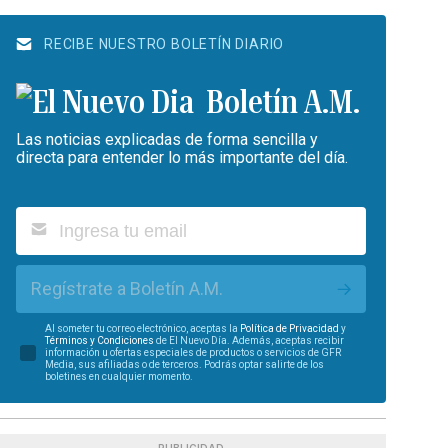
RECIBE NUESTRO BOLETÍN DIARIO
Boletín A.M.
Las noticias explicadas de forma sencilla y
directa para entender lo más importante del día.
Regístrate a Boletín A.M.
Al someter tu correo electrónico, aceptas la
Política de Privacidad
y
Términos y Condiciones
de El Nuevo Día. Además, aceptas recibir
información u ofertas especiales de productos o servicios de GFR
Media, sus afiliadas o de terceros. Podrás optar salirte de los
boletines en cualquier momento.