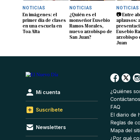
NOTICIAS
NOTICIAS
NOTICIAS
En imágenes: el
¿Quién es el
📷 Entre a
primer día de clases
monseñor Eusebio
aplausos: a
en una escuela en
Ramos Morales,
presentaci
Toa Alta
nuevo arzobispo de
Eusebio R
San Juan?
arzobispo 
Juan
¿Quiénes s
Mi cuenta
Contáctano
FAQ
Suscríbete
El diario de
Reglas de c
Newsletters
Mapa del sit
¿Por qué co