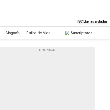
80°
Lluvias aisladas
Magacín
Estilos de Vida
Suscriptores
Tecnología
Juegos
Lotería
ados
Especiales
PUBLICIDAD