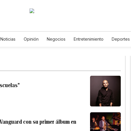
Noticias
Opinión
Negocios
Entretenimiento
Deportes
ados Unidos
Ciencia y Ambiente
Gastronomía
De Viaje
os
English
Podcasts
Horóscopos
Newsletters
Feri
escuelas”
e Vanguard con su primer álbum en