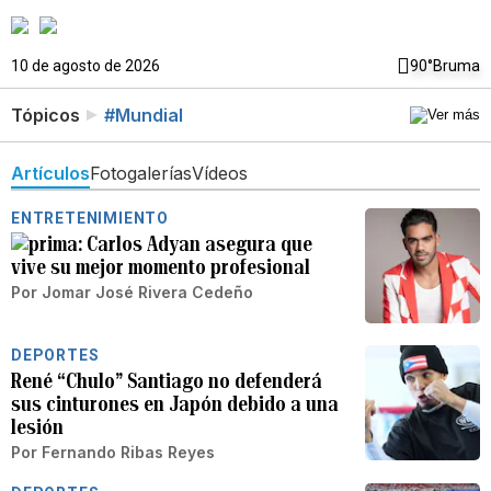
10 de agosto de 2026
90°
Bruma
Tópicos
#Mundial
Artículos
Fotogalerías
Vídeos
ENTRETENIMIENTO
Carlos Adyan asegura que
vive su mejor momento profesional
Por
Jomar José Rivera Cedeño
DEPORTES
René “Chulo” Santiago no defenderá
sus cinturones en Japón debido a una
lesión
Por
Fernando Ribas Reyes