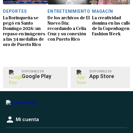
DEPORTES
ENTRETENIMIENTO
MAGACÍN
La Borinqueña se
De los archivos de El
La creatividad
pegó en Santo
Nuevo Día:
domina en las calle
Domingo 2026: un
recordando a Celia
de la Copenhagen
repaso en imágenes
Cruz y su conexión
Fashion Week
a las 34 medallas de
con Puerto Rico
oro de Puerto Rico
DISPONIBLE EN
DISPONIBLE EN
Google Play
App Store
Mi cuenta