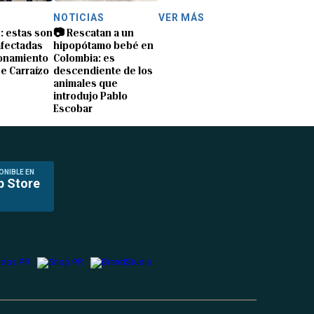
NOTICIAS
VER MÁS
s: estas son
📷 Rescatan a un
afectadas
hipopótamo bebé en
ionamiento
Colombia: es
e Carraízo
descendiente de los
animales que
introdujo Pablo
Escobar
ONIBLE EN
p Store