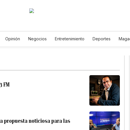
Opinión
Negocios
Entretenimiento
Deportes
Maga
cia y Ambiente
Gastronomía
De Viaje
Tecnología
Jue
Horóscopos
Newsletters
Feriados
Especiales
.3 FM
ta propuesta noticiosa para las