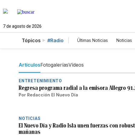
7 de agosto de 2026
Tópicos
#Radio
Últimas Noticias
Noticias
Estados Unidos
Cien
English
Podcasts
Artículos
Fotogalerías
Vídeos
ENTRETENIMIENTO
Regresa programa radial a la emisora Allegro 91
Por
Redacción El Nuevo Día
NOTICIAS
El Nuevo Día y Radio Isla unen fuerzas con robus
mañanas