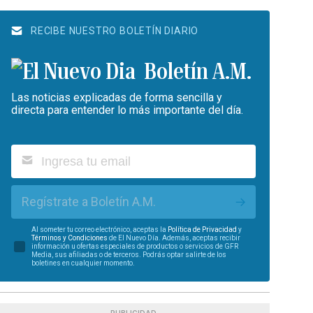
RECIBE NUESTRO BOLETÍN DIARIO
Boletín A.M.
Las noticias explicadas de forma sencilla y
directa para entender lo más importante del día.
Regístrate a Boletín A.M.
Al someter tu correo electrónico, aceptas la
Política de Privacidad
y
Términos y Condiciones
de El Nuevo Día. Además, aceptas recibir
información u ofertas especiales de productos o servicios de GFR
Media, sus afiliadas o de terceros. Podrás optar salirte de los
boletines en cualquier momento.