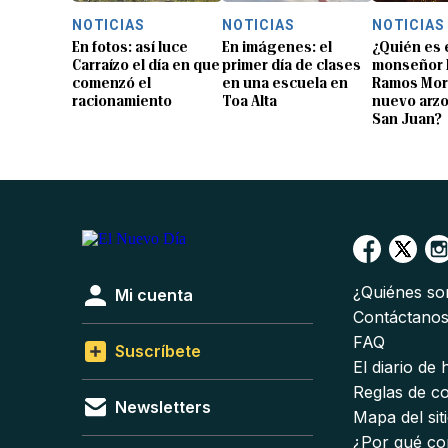
NOTICIAS
NOTICIAS
NOTICIAS
En fotos: así luce
En imágenes: el
¿Quién es 
Carraízo el día en que
primer día de clases
monseñor 
comenzó el
en una escuela en
Ramos Mor
racionamiento
Toa Alta
nuevo arz
San Juan?
¿Quiénes s
Mi cuenta
Contáctano
FAQ
Suscríbete
El diario de
Reglas de c
Newsletters
Mapa del sit
¿Por qué co