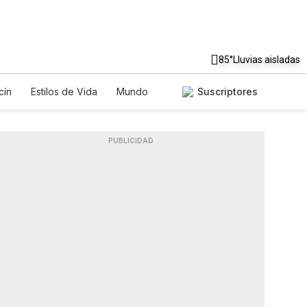
85°
Lluvias aisladas
cín
Estilos de Vida
Mundo
Suscriptores
gos
Lotería
Vídeos
Fotos
PUBLICIDAD