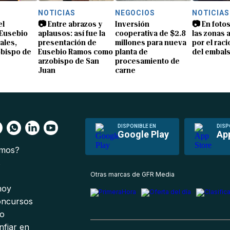
NOTICIAS
NEGOCIOS
NOTICIAS
el
📷 Entre abrazos y
Inversión
📷 En foto
Eusebio
aplausos: así fue la
cooperativa de $2.8
las zonas 
ales,
presentación de
millones para nueva
por el rac
obispo de
Eusebio Ramos como
planta de
del embals
arzobispo de San
procesamiento de
Juan
carne
DISPONIBLE EN
DISP
Google Play
Ap
omos?
s
Otras marcas de GFR Media
 hoy
oncursos
io
nfiar en