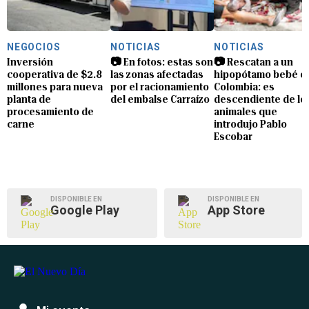
NEGOCIOS
NOTICIAS
NOTICIAS
Inversión
📷 En fotos: estas son
📷 Rescatan a un
cooperativa de $2.8
las zonas afectadas
hipopótamo bebé e
millones para nueva
por el racionamiento
Colombia: es
planta de
del embalse Carraízo
descendiente de lo
procesamiento de
animales que
carne
introdujo Pablo
Escobar
DISPONIBLE EN
DISPONIBLE EN
Google Play
App Store