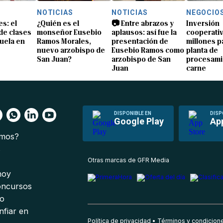
NOTICIAS
NOTICIAS
NEGOCIO
s: el
¿Quién es el
📷 Entre abrazos y
Inversión
 de clases
monseñor Eusebio
aplausos: así fue la
cooperativ
uela en
Ramos Morales,
presentación de
millones p
nuevo arzobispo de
Eusebio Ramos como
planta de
San Juan?
arzobispo de San
procesami
Juan
carne
DISPONIBLE EN
DISP
Google Play
Ap
omos?
s
Otras marcas de GFR Media
 hoy
oncursos
io
nfiar en
Política de privacidad
Términos y condicion