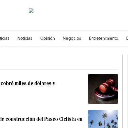
ticias
Noticias
Opinión
Negocios
Entretenimiento
s de Vida
Mundo
Estados Unidos
Ciencia y Ambiente
logía
Juegos
Lotería
Vídeos
Fotos
English
Po
etters
Feriados
Especiales
 cobró miles de dólares y
e construcción del Paseo Ciclista en