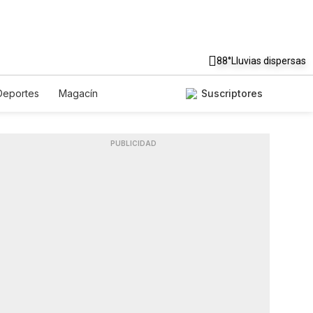
88°
Lluvias dispersas
Deportes
Magacín
Suscriptores
Gastronomía
De Viaje
dcasts
Horóscopos
PUBLICIDAD