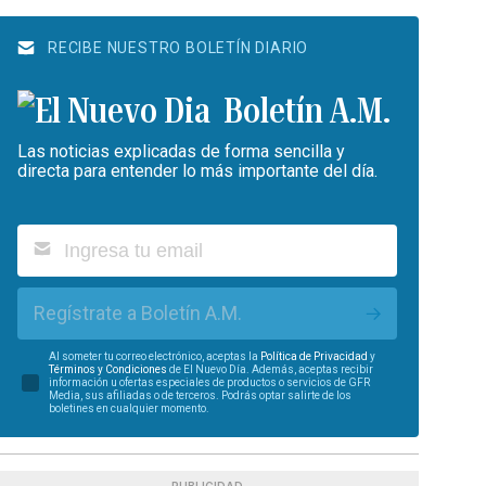
RECIBE NUESTRO BOLETÍN DIARIO
Boletín A.M.
Las noticias explicadas de forma sencilla y
directa para entender lo más importante del día.
Regístrate a Boletín A.M.
Al someter tu correo electrónico, aceptas la
Política de Privacidad
y
Términos y Condiciones
de El Nuevo Día. Además, aceptas recibir
información u ofertas especiales de productos o servicios de GFR
Media, sus afiliadas o de terceros. Podrás optar salirte de los
boletines en cualquier momento.