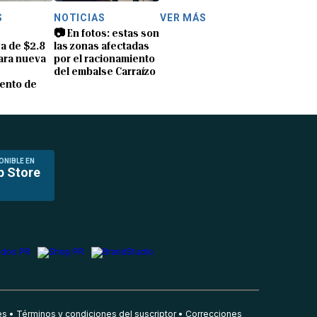
S
NOTICIAS
VER MÁS
📷 En fotos: estas son
a de $2.8
las zonas afectadas
ara nueva
por el racionamiento
del embalse Carraízo
ento de
ONIBLE EN
p Store
es
Términos y condiciones del suscriptor
Correcciones