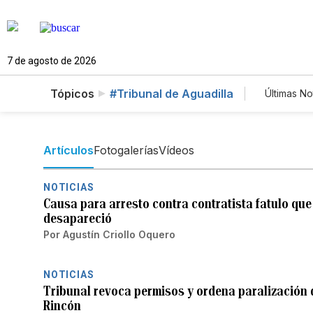
7 de agosto de 2026
Tópicos
#Tribunal de Aguadilla
Últimas No
Estilo
Tecno
Newsl
Artículos
Fotogalerías
Vídeos
NOTICIAS
Causa para arresto contra contratista fatulo que
desapareció
Por
Agustín Criollo Oquero
NOTICIAS
Tribunal revoca permisos y ordena paralización d
Rincón