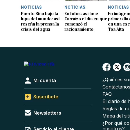
NOTICIAS
NOTICIAS
NOTICIAS
Puerto Rico bajo la
En fotos: así luce
En imágene
lupa del mundo: así
Carraízo el día en que
primer día
reseña la prensa la
comenzó el
en una esc
crisis del agua
racionamiento
Toa Alta
¿Quiénes s
Mi cuenta
Contáctano
FAQ
Suscríbete
El diario de
Reglas de c
Newsletters
Mapa del sit
¿Por qué co
nosotros?
Servicio al cliente