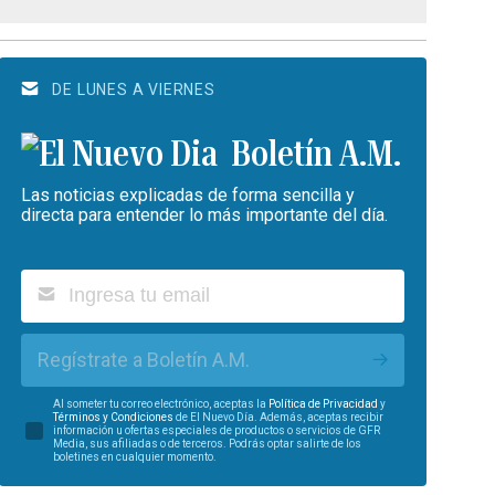
DE LUNES A VIERNES
Boletín A.M.
Las noticias explicadas de forma sencilla y
directa para entender lo más importante del día.
Regístrate a Boletín A.M.
Al someter tu correo electrónico, aceptas la
Política de Privacidad
y
Términos y Condiciones
de El Nuevo Día. Además, aceptas recibir
información u ofertas especiales de productos o servicios de GFR
Media, sus afiliadas o de terceros. Podrás optar salirte de los
boletines en cualquier momento.