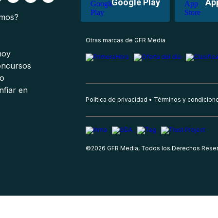
Google Play
Ap
omos?
s
Otras marcas de GFR Media
 hoy
oncursos
io
nfiar en
Política de privacidad
Términos y condicion
©
2026
GFR Media, Todos los Derechos Rese