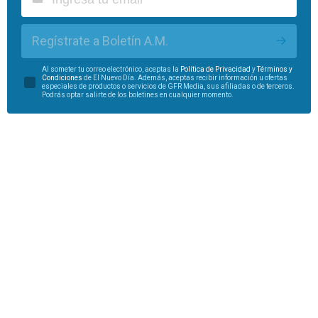
Regístrate a Boletín A.M.
Al someter tu correo electrónico, aceptas la
Política de Privacidad
y
Términos y
Condiciones
de El Nuevo Día. Además, aceptas recibir información u ofertas
especiales de productos o servicios de GFR Media, sus afiliadas o de terceros.
Podrás optar salirte de los boletines en cualquier momento.