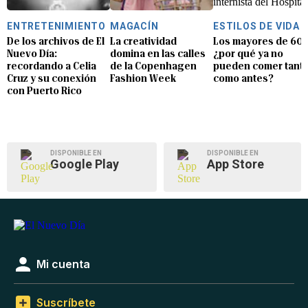
ENTRETENIMIENTO
MAGACÍN
ESTILOS DE VIDA
De los archivos de El
La creatividad
Los mayores de 60:
Nuevo Día:
domina en las calles
¿por qué ya no
recordando a Celia
de la Copenhagen
pueden comer tant
Cruz y su conexión
Fashion Week
como antes?
con Puerto Rico
DISPONIBLE EN
DISPONIBLE EN
Google Play
App Store
Mi cuenta
Suscríbete