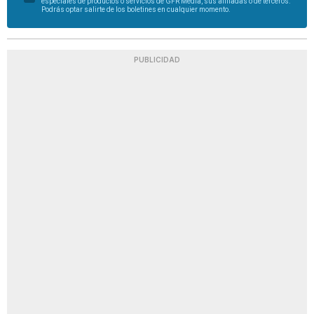
especiales de productos o servicios de GFR Media, sus afiliadas o de terceros.
Podrás optar salirte de los boletines en cualquier momento.
PUBLICIDAD