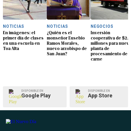
NOTICIAS
NOTICIAS
NEGOCIOS
En imágenes: el
¿Quién es el
Inversión
primer día de clases
monseñor Eusebio
cooperativa de $2.8
en una escuela en
Ramos Morales,
millones para nuev
Toa Alta
nuevo arzobispo de
planta de
San Juan?
procesamiento de
carne
DISPONIBLE EN
DISPONIBLE EN
Google Play
App Store