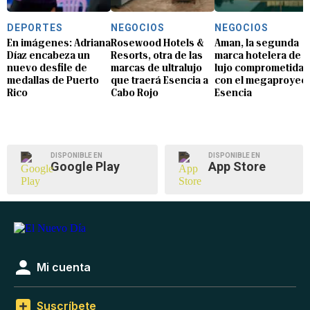
DEPORTES
NEGOCIOS
NEGOCIOS
En imágenes: Adriana
Rosewood Hotels &
Aman, la segunda
Díaz encabeza un
Resorts, otra de las
marca hotelera de
nuevo desfile de
marcas de ultralujo
lujo comprometida
medallas de Puerto
que traerá Esencia a
con el megaproyec
Rico
Cabo Rojo
Esencia
DISPONIBLE EN
DISPONIBLE EN
Google Play
App Store
Mi cuenta
Suscríbete