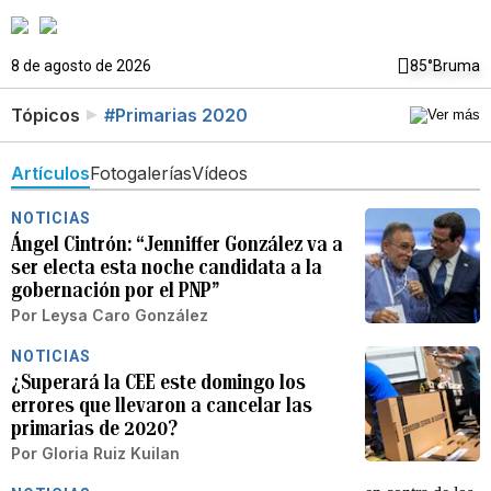
8 de agosto de 2026
85°
Bruma
Tópicos
#Primarias 2020
Artículos
Fotogalerías
Vídeos
NOTICIAS
Ángel Cintrón: “Jenniffer González va a
ser electa esta noche candidata a la
gobernación por el PNP”
Por
Leysa Caro González
NOTICIAS
¿Superará la CEE este domingo los
errores que llevaron a cancelar las
primarias de 2020?
Por
Gloria Ruiz Kuilan