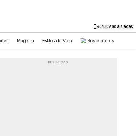
90°
Lluvias aisladas
rtes
Magacín
Estilos de Vida
Suscriptores
je
Tecnología
Juegos
letters
Feriados
Especiales
PUBLICIDAD