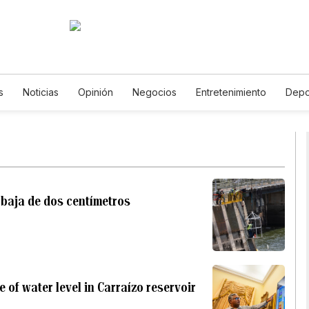
s
Noticias
Opinión
Negocios
Entretenimiento
Depo
Estados Unidos
Ciencia y Ambiente
Gastronomía
De Via
Vídeos
Fotos
English
Podcasts
Horóscopos
News
 baja de dos centímetros
 of water level in Carraízo reservoir