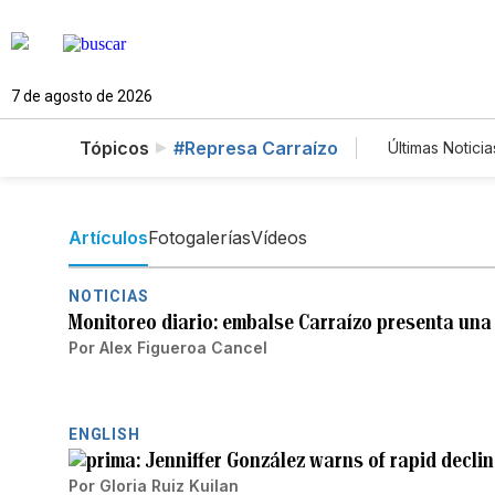
7 de agosto de 2026
Tópicos
#Represa Carraízo
Últimas Noticia
Mundo
Lotería
Artículos
Fotogalerías
Vídeos
NOTICIAS
Monitoreo diario: embalse Carraízo presenta una
Por
Alex Figueroa Cancel
ENGLISH
Jenniffer González warns of rapid decline
Por
Gloria Ruiz Kuilan