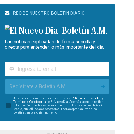
RECIBE NUESTRO BOLETÍN DIARIO
Boletín A.M.
Las noticias explicadas de forma sencilla y
directa para entender lo más importante del día.
Regístrate a Boletín A.M.
Al someter tu correo electrónico, aceptas la
Política de Privacidad
y
Términos y Condiciones
de El Nuevo Día. Además, aceptas recibir
información u ofertas especiales de productos o servicios de GFR
Media, sus afiliadas o de terceros. Podrás optar salirte de los
boletines en cualquier momento.