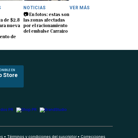
S
NOTICIAS
VER MÁS
📷 En fotos: estas son
a de $2.8
las zonas afectadas
ara nueva
por el racionamiento
del embalse Carraízo
ento de
ONIBLE EN
p Store
es
Términos y condiciones del suscriptor
Correcciones