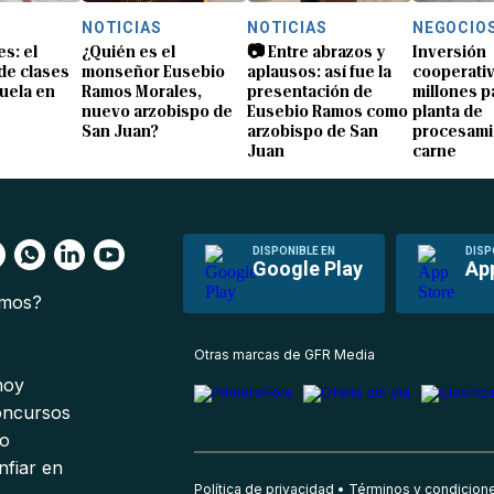
NOTICIAS
NOTICIAS
NEGOCIO
s: el
¿Quién es el
📷 Entre abrazos y
Inversión
 de clases
monseñor Eusebio
aplausos: así fue la
cooperativ
uela en
Ramos Morales,
presentación de
millones p
nuevo arzobispo de
Eusebio Ramos como
planta de
San Juan?
arzobispo de San
procesami
Juan
carne
DISPONIBLE EN
DISP
Google Play
Ap
omos?
s
Otras marcas de GFR Media
 hoy
oncursos
io
nfiar en
Política de privacidad
Términos y condicion