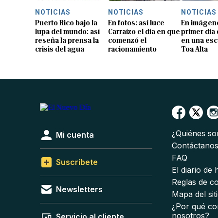
NOTICIAS
NOTICIAS
NOTICIAS
Puerto Rico bajo la
En fotos: así luce
En imágene
lupa del mundo: así
Carraízo el día en que
primer día
reseña la prensa la
comenzó el
en una esc
crisis del agua
racionamiento
Toa Alta
¿Quiénes s
Mi cuenta
Contáctano
FAQ
Suscríbete
El diario de
Reglas de c
Newsletters
Mapa del sit
¿Por qué co
nosotros?
Servicio al cliente