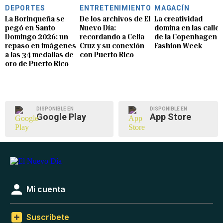
DEPORTES
ENTRETENIMIENTO
MAGACÍN
La Borinqueña se
De los archivos de El
La creatividad
pegó en Santo
Nuevo Día:
domina en las calle
Domingo 2026: un
recordando a Celia
de la Copenhagen
repaso en imágenes
Cruz y su conexión
Fashion Week
a las 34 medallas de
con Puerto Rico
oro de Puerto Rico
DISPONIBLE EN
DISPONIBLE EN
Google Play
App Store
Mi cuenta
Suscríbete