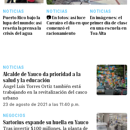
NOTICIAS
NOTICIAS
NOTICIAS
Puerto Rico bajo la
📷 En fotos: así luce
En imágenes: el
lupa del mundo: así
Carraízo el día en que
primer día de clase
reseña la prensa la
comenzó el
en una escuela en
crisis del agua
racionamiento
Toa Alta
NOTICIAS
Alcalde de Yauco da prioridad a la
salud y la educación
Ángel Luis Torres Ortiz también está
trabajando en la revitalización del casco
urbano
23 de agosto de 2021 a las 11:40 p.m.
NEGOCIOS
Sartorius expande su huella en Yauco
Tras invertir $100 millones, la planta de