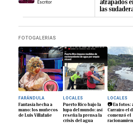
atrapados en
Escritor
las sudader
FOTOGALERÍAS
FARÁNDULA
LOCALES
LOCALES
Fantasía hecha a
Puerto Rico bajo la
📷 En fotos: 
mano: los muñecos
lupa del mundo: así
Carraízo el 
de Luis Villafañe
reseña la prensa la
comenzó el
crisis del agua
racionamien