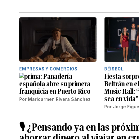
EMPRESAS Y COMERCIOS
BÉISBOL
Panadería
Fiesta sorpr
española abre su primera
Beltrán en e
franquicia en Puerto Rico
Music Hall: 
sea en vida”
Por
Maricarmen Rivera Sánchez
Por
Jorge Figu
🎙️ ¿Pensando ya en las pró
ahorrar dinero al viajar en c