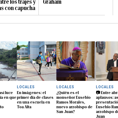
tre los trajes y
Graham
as con capucha
LOCALES
LOCALES
LOCALES
así luce
En imágenes: el
¿Quién es el
📷 Entre abr
día en que
primer día de clases
monseñor Eusebio
aplausos: as
en una escuela en
Ramos Morales,
presentació
to
Toa Alta
nuevo arzobispo de
Eusebio Ra
San Juan?
arzobispo d
Juan