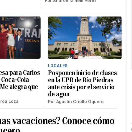
Por
Sharon Minelli Pérez
LOCALES
esa para Carlos
Posponen inicio de clases
l Coca-Cola
en la UPR de Río Piedras
“Me alegra que
ante crisis por el servicio
de agua
eroa Loza
Por
Agustín Criollo Oquero
ximas vacaciones? Conoce cómo
rucero