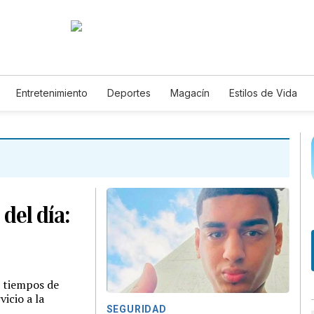
Entretenimiento
Deportes
Magacín
Estilos de Vida
Tecnología
Juegos
Lotería
Vídeos
Fotogalerías
E
 del día:
n tiempos de
icio a la
SEGURIDAD