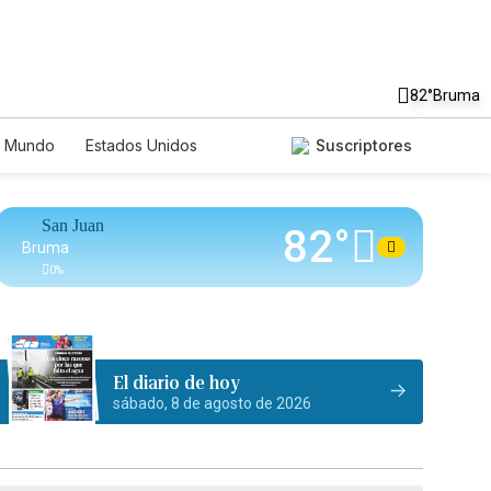
82°
Bruma
Mundo
Estados Unidos
Suscriptores
nglish
Podcasts
Horóscopos
San Juan
82°
Bruma
0
%
El diario de hoy
sábado, 8 de agosto de 2026