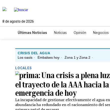
8 de agosto de 2026
Últimas Noticias
Noticias
Opinión
Negocios
Ciencia y Ambiente
Gastronomía
De Viaje
Newsletters
Feriados
Edictos
Especiales
CRISIS DEL AGUA
Los oasis
·
Embalses hoy
·
Zona 1 y Zona 2
·
LOCALES
Una crisis a plena luz
el trayecto de la AAA hacia la
emergencia de hoy
La incapacidad de gestionar efectivamente el agua e
abundancia ha redundado en el racionamiento del serv
primera señal de escasez