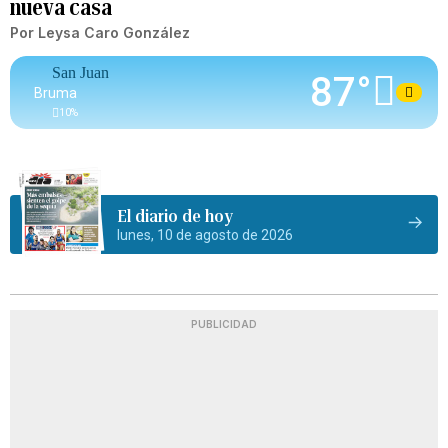
nueva casa
Por
Leysa Caro González
San Juan
87°
Bruma
10
%
El diario de hoy
lunes, 10 de agosto de 2026
PUBLICIDAD