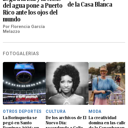
de la Casa Blanca
del agua pone a Puerto
Rico ante los ojos del
mundo
Por
Florencia García
Melazzo
FOTOGALERÍAS
OTROS DEPORTES
CULTURA
MODA
La Borinqueña se
De los archivos de El
La creatividad
pegó en Santo
Nuevo Día:
domina en las calle
Domingo 2026: un
recordando a Celia
de la Copenhagen